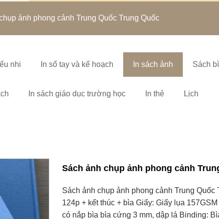
chụp ảnh phong cảnh Trung Quốc Trung Quốc
ếu nhi
In sổ tay và kế hoạch
In sách ảnh
Sách b
ách
In sách giáo dục trường học
In thẻ
Lịch
Sách ảnh chụp ảnh phong cảnh Trun
Sách ảnh chụp ảnh phong cảnh Trung Quốc Tr
124p + kết thúc + bìa Giấy: Giấy lụa 157GSM 
có nắp bìa bìa cứng 3 mm, dập lá Binding: B