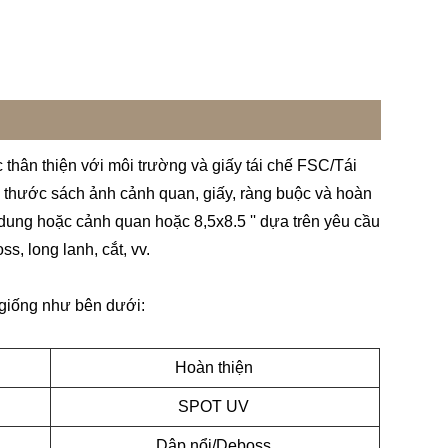
hân thiện với môi trường và giấy tái chế FSC/Tái
h thước sách ảnh cảnh quan, giấy, ràng buộc và hoàn
 dung hoặc cảnh quan hoặc 8,5x8.5 '' dựa trên yêu cầu
s, long lanh, cắt, vv.
h giống như bên dưới:
Hoàn thiện
SPOT UV
Dập nổi/Deboss