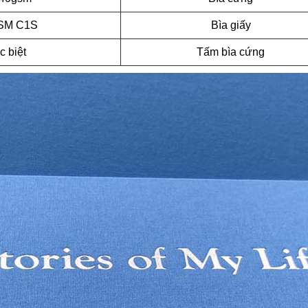
SM C1S
Bìa giấy
c biệt
Tấm bìa cứng