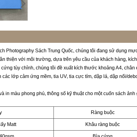
h Photography Sách Trung Quốc, chúng tôi đang sử dụng mực t
ân thiện với môi trường, dựa trên yêu cầu của khách hàng, kíc
a cứng tùy chỉnh, chúng tôi đề xuất kích thước khoảng A4, chân
n các lớp cảm ứng mềm, tia UV, tia cực tím, dập lá, dập nổi/debos
 và in màu phong phú, thông số kỹ thuật cho một cuốn sách ản
y
Ràng buộc
iấy Matt
Khâu ràng buộc
140gsm
Bìa cứng