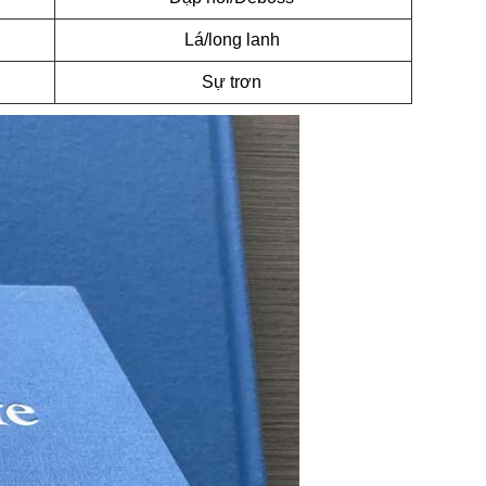
Lá/long lanh
Sự trơn