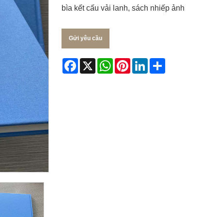
bìa kết cấu vải lanh, sách nhiếp ảnh
Gửi yêu cầu
Facebook
X
WhatsApp
Pinterest
LinkedIn
Share