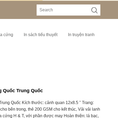
ìa cứng
In sách tiểu thuyết
In truyện tranh
g Quốc Trung Quốc
ung Quốc Kích thước: cảnh quan 12x8.5 '' Trang:
cho bên trong, thẻ 200 GSM cho kết thúc, Vải vải lanh
ìa cứng H & T, với phần được may Hoàn thiện: lá bạc,