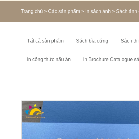
Trang chủ
>
Các sản phẩm
>
In sách ảnh
> Sách ảnh 
Tất cả sản phẩm
Sách bìa cứng
Sách thi
In công thức nấu ăn
In Brochure Catalogue s