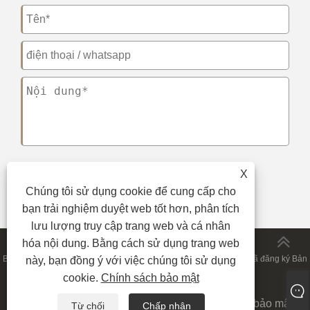
X
nộp
Chúng tôi sử dụng cookie để cung cấp cho
bạn trải nghiệm duyệt web tốt hơn, phân tích
lưu lượng truy cập trang web và cá nhân
hóa nội dung. Bằng cách sử dụng trang web
Bản quyền © 2023 Công ty TNHH In ấn Sunnywell Thâm Quyến. Đã đăng ký Bản
này, bạn đồng ý với việc chúng tôi sử dụng
cookie.
Chính sách bảo mật
quyền.
Links
|
Sitemap
|
RSS
|
XML
|
Chính sách bảo mật
|
Từ chối
Chấp nhận