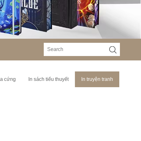
ìa cứng
In sách tiểu thuyết
In truyện tranh