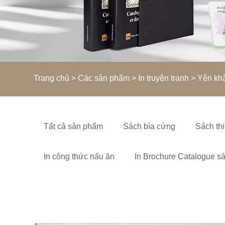
Trang chủ
>
Các sản phẩm
>
In truyện tranh
> Yên khâ
Tất cả sản phẩm
Sách bìa cứng
Sách thi
In công thức nấu ăn
In Brochure Catalogue s