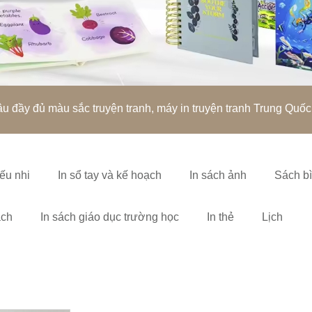
u đầy đủ màu sắc truyện tranh, máy in truyện tranh Trung Quốc
ếu nhi
In sổ tay và kế hoạch
In sách ảnh
Sách b
ách
In sách giáo dục trường học
In thẻ
Lịch