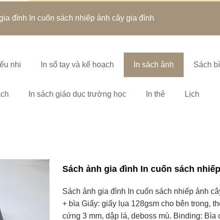
ia đình In cuốn sách nhiếp ảnh cây gia đình
ếu nhi
In sổ tay và kế hoạch
In sách ảnh
Sách b
ách
In sách giáo dục trường học
In thẻ
Lịch
Sách ảnh gia đình In cuốn sách nhiếp
Sách ảnh gia đình In cuốn sách nhiếp ảnh cây
+ bìa Giấy: giấy lụa 128gsm cho bên trong, t
cứng 3 mm, dập lá, deboss mù. Binding: Bìa 