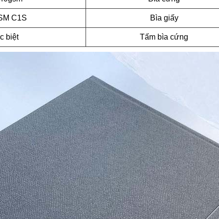
SM C1S
Bìa giấy
c biệt
Tấm bìa cứng