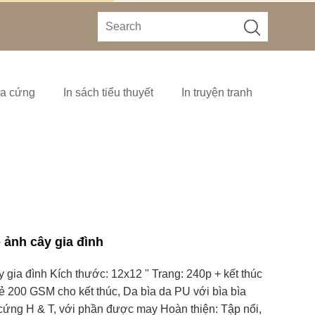
ìa cứng
In sách tiểu thuyết
In truyện tranh
 ảnh cây gia đình
 gia đình Kích thước: 12x12 '' Trang: 240p + kết thúc
hẻ 200 GSM cho kết thúc, Da bìa da PU với bìa bìa
cứng H & T, với phần được may Hoàn thiện: Tập nổi,