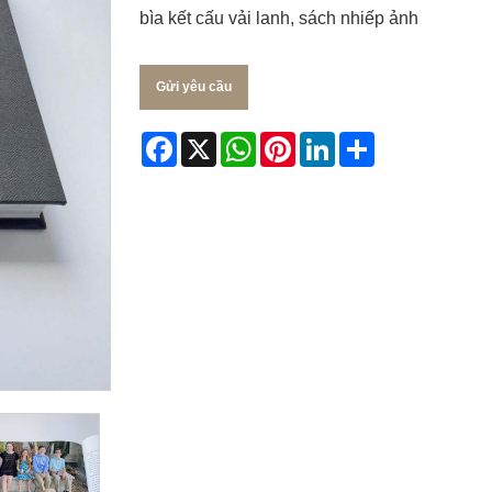
bìa kết cấu vải lanh, sách nhiếp ảnh
Gửi yêu cầu
Facebook
X
WhatsApp
Pinterest
LinkedIn
Share