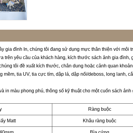
ây gia đình In, chúng tôi đang sử dụng mực thân thiện với môi 
ựa trên yêu cầu của khách hàng, kích thước sách ảnh gia đình, 
 chúng tôi đề xuất kích thước, chân dung hoặc cảnh quan khoảng
 mềm, tia UV, tia cực tím, dập lá, dập nổi/deboss, long lanh, cắt
 và in màu phong phú, thông số kỹ thuật cho một cuốn sách ản
y
Ràng buộc
iấy Matt
Khâu ràng buộc
140gsm
Bìa cứng