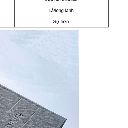
Lá/long lanh
Sự trơn