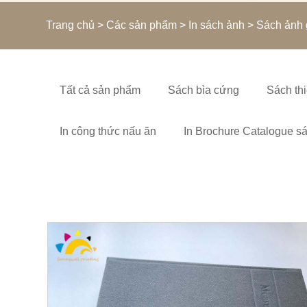
Trang chủ
>
Các sản phẩm
>
In sách ảnh
> Sách ảnh g
Tất cả sản phẩm
Sách bìa cứng
Sách thi
In công thức nấu ăn
In Brochure Catalogue s