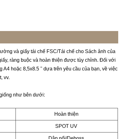
trường và giấy tái chế FSC/Tái chế cho Sách ảnh của
giấy, ràng buộc và hoàn thiện được tùy chỉnh. Đối với
 A4 hoặc 8,5x8.5 '' dựa trên yêu cầu của bạn, về việc
, vv.
h giống như bên dưới:
Hoàn thiện
SPOT UV
Dập nổi/Deboss