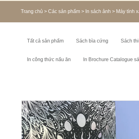
Trang chủ
>
Các sản phẩm
>
In sách ảnh
> Máy tính x
Tất cả sản phẩm
Sách bìa cứng
Sách thi
In công thức nấu ăn
In Brochure Catalogue s