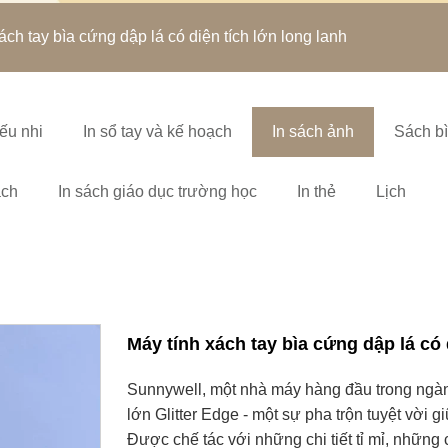
ách tay bìa cứng dập lá có diện tích lớn long lanh
ếu nhi
In sổ tay và kế hoạch
In sách ảnh
Sách b
ách
In sách giáo dục trường học
In thẻ
Lịch
Máy tính xách tay bìa cứng dập lá có 
Sunnywell, một nhà máy hàng đầu trong ngành 
lớn Glitter Edge - một sự pha trộn tuyệt vời 
Được chế tác với những chi tiết tỉ mỉ, những 