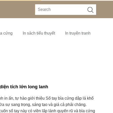
ìa cứng
In sách tiểu thuyết
In truyện tranh
diện tích lớn long lanh
in ấn, tự hào giới thiệu Sổ tay bìa cứng dập lá khổ
giữa sự sang trọng, sáng tạo và giá cả phải chăng.
cuốn sổ tay này có viền lấp lánh quyến rũ và bìa cứng